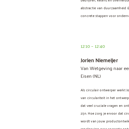
abstractie van duurzaamheid & c
concrete stappen voor ondern
12:10 – 12:40
Jorien Niemeijer
Van Wetgeving naar ee
Eisen (NL)
Als circulair ontwerper werkt J
van circulariteit in het ontwe
dat veel cruciale vragen en o
zijn. Hoe zorg je ervoor dat cir
wordt van jouw productontwikk
regelgeving naar concrete ont