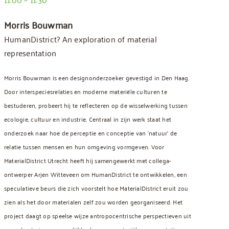
Morris Bouwman
HumanDistrict? An exploration of material
representation
Morris Bouwman is een designonderzoeker gevestigd in Den Haag.
Door interspeciesrelaties en moderne materiële culturen te
bestuderen, probeert hij te reflecteren op de wisselwerking tussen
ecologie, cultuur en industrie. Centraal in zijn werk staat het
onderzoek naar hoe de perceptie en conceptie van ‘natuur’ de
relatie tussen mensen en hun omgeving vormgeven. Voor
MaterialDistrict Utrecht heeft hij samengewerkt met collega-
ontwerper Arjen Witteveen om HumanDistrict te ontwikkelen, een
speculatieve beurs die zich voorstelt hoe MaterialDistrict eruit zou
zien als het door materialen zelf zou worden georganiseerd. Het
project daagt op speelse wijze antropocentrische perspectieven uit