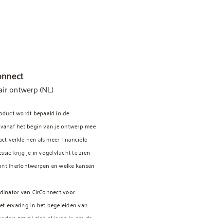
Connect
air ontwerp (NL)
oduct wordt bepaald in de
t vanaf het begin van je ontwerp mee
ct verkleinen als meer financiële
ssie krijg je in vogelvlucht te zien
kunt (her)ontwerpen en welke kansen
ördinator van CirConnect voor
et ervaring in het begeleiden van
aders zet zij zich al jaren in om de