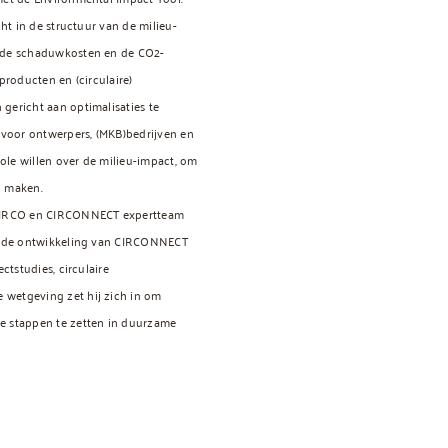
cht in de structuur van de milieu-
s de schaduwkosten en de CO2-
 producten en (circulaire)
gericht aan optimalisaties te
t voor ontwerpers, (MKB)bedrijven en
ole willen over de milieu-impact, om
n maken.
 CIRCO en CIRCONNECT expertteam
ij de ontwikkeling van CIRCONNECT
ectstudies, circulaire
wetgeving zet hij zich in om
e stappen te zetten in duurzame