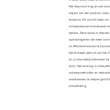
Met deze tool krijg je snel inzi
impact van een product, zoal
footprint. Dit inzicht helpt om
ontwerpkeuzes te evalueren en 
werken. Deze sessie is relevan
opdrachtgevers die meer contr
zo effectieve keuzes te kunne
David maakt deel uit van het
en is inhoudelijk betrokken b
tools. Met ervaring in milieueff
ontwerpmethoden en relevante 
ondernemers te helpen gericht
ontwikkeling.