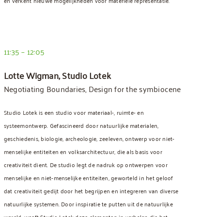
en verkent nieuwe mogelijkheden voor materiële representatie.
11:35 – 12:05
Lotte Wigman, Studio Lotek
Negotiating Boundaries, Design for the symbiocene
Studio Lotek is een studio voor materiaal-, ruimte- en
systeemontwerp. Gefascineerd door natuurlijke materialen,
geschiedenis, biologie, archeologie, zeeleven, ontwerp voor niet-
menselijke entiteiten en volksarchitectuur, die als basis voor
creativiteit dient. De studio legt de nadruk op ontwerpen voor
menselijke en niet-menselijke entiteiten, geworteld in het geloof
dat creativiteit gedijt door het begrijpen en integreren van diverse
natuurlijke systemen. Door inspiratie te putten uit de natuurlijke
wereld, weeft Studio Lotek deze elementen in verhalen die het