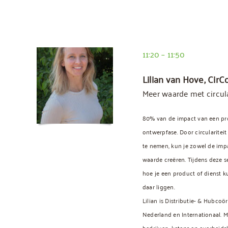
11:20 – 11:50
Lilian van Hove, Cir
Meer waarde met circul
80% van de impact van een pr
ontwerpfase. Door circularitei
te nemen, kun je zowel de impa
waarde creëren. Tijdens deze se
hoe je een product of dienst 
daar liggen.
Lilian is Distributie- & Hubco
Nederland en Internationaal. M
bedrijven, ketens en overheidsk