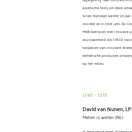
praktische tools om deze uitda
Jorien Nijmeijer werkte 10 jaa
voordat ze in 2019 Let’s Go Cir
MKB-bedrijven met circulaire 
duurzaamheid. Als CIRCO trainer
toepassen van circulaire strate
esthetische producten ontwerp
op het milieu.
12:45 – 13:15
David van Nunen, LP
Meten is weten (NL)
In deze sessie maak je kennis 