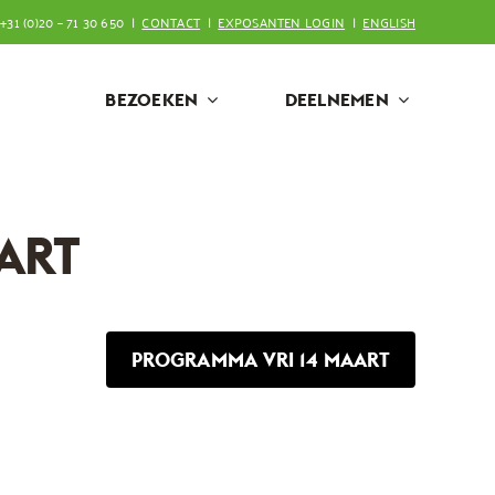
+31 (0)20 – 71 30 650 |
CONTACT
|
EXPOSANTEN LOGIN
|
ENGLISH
BEZOEKEN
DEELNEMEN
ART
PROGRAMMA VRI 14 MAART