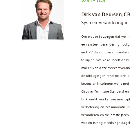
Dirk van Deursen, C
Systeemverandering in
Om ervoor te zorgen dat we ma
een systeemverandering nodig
en UPV dwingt ons om anders 
te kijken. Welke rol heeft de b
maken van deze systeemverande
de uitdagingen rond material
ketens en inspireren we je me
Circular Furniture Standard en
Dirk werkt van kansen naar op
verbetering en zet innovatie i
veranderen en de laatste jaren
was en is nog steeds zijn dagel