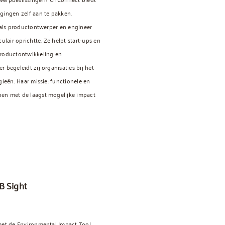
gingen zelf aan te pakken.
r als productontwerper en engineer
culair oprichtte. Ze helpt start-ups en
productontwikkeling en
 begeleidt zij organisaties bij het
gieën. Haar missie: functionele en
en met de laagst mogelijke impact
B Sight
met de Environmental Impact Tool.