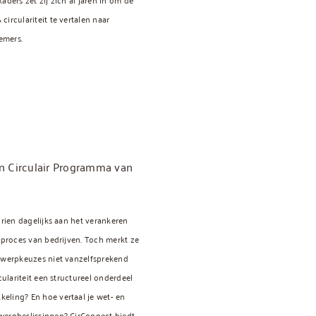
irculariteit te vertalen naar
emers.
n Circulair Programma van
orien dagelijks aan het verankeren
rpproces van bedrijven. Toch merkt ze
ntwerpkeuzes niet vanzelfsprekend
culariteit een structureel onderdeel
eling? En hoe vertaal je wet- en
werpbeslissingen? CirConnect biedt