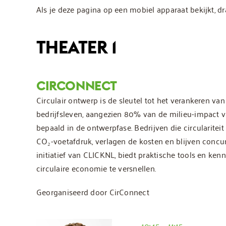
Als je deze pagina op een mobiel apparaat bekijkt, dra
THEATER 1
CIRCONNECT
Circulair ontwerp is de sleutel tot het verankeren va
bedrijfsleven, aangezien 80% van de milieu-impact 
bepaald in de ontwerpfase. Bedrijven die circularite
CO₂-voetafdruk, verlagen de kosten en blijven concur
initiatief van CLICKNL, biedt praktische tools en kenn
circulaire economie te versnellen.
Georganiseerd door CirConnect
10:45 – 11:15