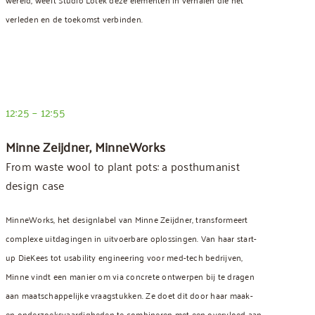
verleden en de toekomst verbinden.
12:25 – 12:55
Minne Zeijdner, MinneWorks
From waste wool to plant pots: a posthumanist
design case
MinneWorks, het designlabel van Minne Zeijdner, transformeert
complexe uitdagingen in uitvoerbare oplossingen. Van haar start-
up DieKees tot usability engineering voor med-tech bedrijven,
Minne vindt een manier om via concrete ontwerpen bij te dragen
aan maatschappelijke vraagstukken. Ze doet dit door haar maak-
en onderzoeksvaardigheden te combineren met een overvloed aan