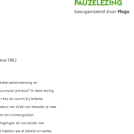
PAUZELEZING
Georganiseerd door
Mogu
meur
(NL)
, ketensamenwerking en
ccesvol product? In deze lezing
r Key Accounts bij Iedema
sadeur van Wad van Waarde, je mee
ter ons linnengordijn.
itdagingen en successen van
t hebben we al bereikt en welke