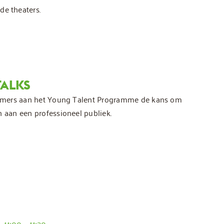
de theaters.
TALKS
lnemers aan het Young Talent Programme de kans om
n aan een professioneel publiek.
11:00 – 11:30