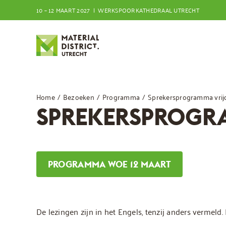
Ga
10 – 12 MAART 2027 | WERKSPOORKATHEDRAAL UTRECHT
naar
inhoud
Home
Bezoeken
Programma
Sprekersprogramma vrij
SPREKERSPROGRA
PROGRAMMA WOE 12 MAART
De lezingen zijn in het Engels, tenzij anders vermel