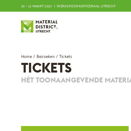
Ga
10 – 12 MAART 2027 | WERKSPOORKATHEDRAAL UTRECHT
naar
inhoud
Home
Bezoeken
Tickets
TICKETS
HÉT TOONAANGEVENDE MATERIA