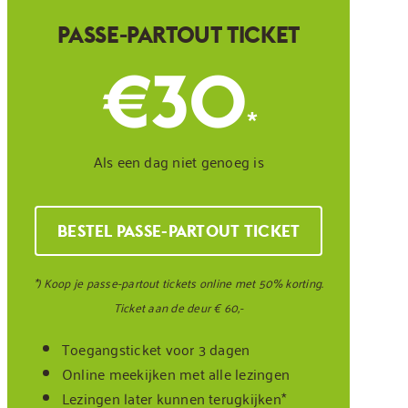
PASSE-PARTOUT TICKET
€30
*
Als een dag niet genoeg is
BESTEL PASSE-PARTOUT TICKET
*) Koop je passe-partout tickets online met 50% korting.
Ticket aan de deur € 60,-
Toegangsticket voor 3 dagen
Online meekijken met alle lezingen
Lezingen later kunnen terugkijken*