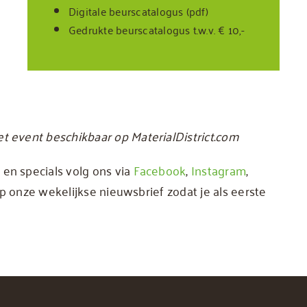
Digitale beurscatalogus (pdf)
Gedrukte beurscatalogus t.w.v. € 10,-
 event beschikbaar op MaterialDistrict.com
en specials volg ons via
Facebook
,
Instagram
,
 op onze wekelijkse nieuwsbrief zodat je als eerste