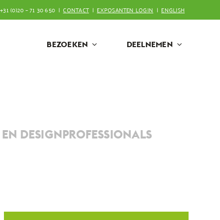
+31 (0)20 – 71 30 650 |
CONTACT
|
EXPOSANTEN LOGIN
|
ENGLISH
BEZOEKEN
DEELNEMEN
EN DESIGNPROFESSIONALS