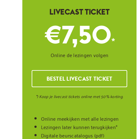
LIVECAST TICKET
€7,50
*
Online de lezingen volgen
BESTEL LIVECAST TICKET
*) Koop je livecast tickets online met 50% korting.
Online meekijken met alle lezingen
Lezingen later kunnen terugkijken*
Digitale beurscatalogus (pdf)