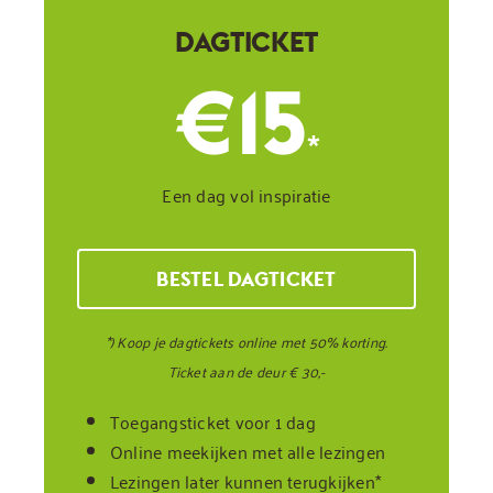
DAGTICKET
€15
*
Een dag vol inspiratie
BESTEL DAGTICKET
*) Koop je dagtickets online met 50% korting.
Ticket aan de deur € 30,-
Toegangsticket voor 1 dag
Online meekijken met alle lezingen
Lezingen later kunnen terugkijken*