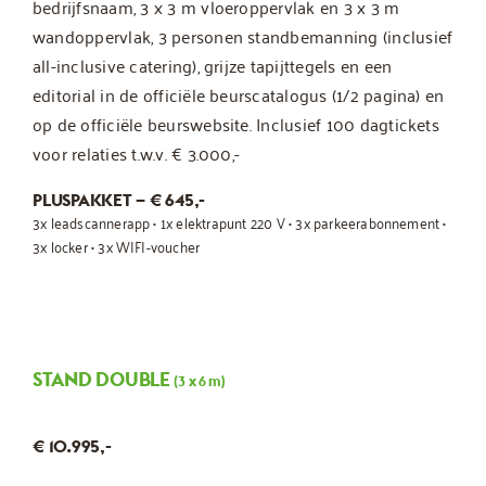
bedrijfsnaam, 3 x 3 m vloeroppervlak en 3 x 3 m
wandoppervlak, 3 personen standbemanning (inclusief
all-inclusive catering), grijze tapijttegels en een
editorial in de officiële beurscatalogus (1/2 pagina) en
op de officiële beurswebsite. Inclusief 100 dagtickets
voor relaties t.w.v. € 3.000,-
PLUSPAKKET – € 645,-
3x leadscannerapp • 1x elektrapunt 220 V • 3x parkeerabonnement •
3x locker • 3x WIFI-voucher
STAND DOUBLE
(3 x 6 m)
€ 10.995,-