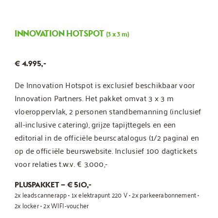
INNOVATION HOTSPOT
(3 x 3 m)
€ 4.995,-
De Innovation Hotspot is exclusief beschikbaar voor
Innovation Partners. Het pakket omvat 3 x 3 m
vloeroppervlak, 2 personen standbemanning (inclusief
all-inclusive catering), grijze tapijttegels en een
editorial
in de officiële beurscatalogus (1/2 pagina) en
op de officiële beurswebsite. Inclusief 100 dagtickets
voor relaties t.w.v. € 3.000,-
PLUSPAKKET – € 510,-
2x leadscannerapp • 1x elektrapunt 220 V • 2x parkeerabonnement •
2x locker • 2x WIFI-voucher