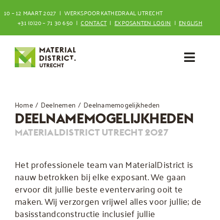
Ga
10 – 12 MAART 2027 | WERKSPOORKATHEDRAAL UTRECHT
naar
+31 (0)20 – 71 30 650 |
CONTACT
|
EXPOSANTEN LOGIN
|
ENGLISH
inhoud
Toggl
Navig
Bezoeken
Home
Deelnemen
Deelnamemogelijkheden
DEELNAMEMOGELIJKHEDEN
Deelnemen
MATERIALDISTRICT UTRECHT 2027
Het professionele team van MaterialDistrict is
nauw betrokken bij elke exposant. We gaan
ervoor dit jullie beste eventervaring ooit te
maken. Wij verzorgen vrijwel alles voor jullie; de
basisstandconstructie inclusief jullie