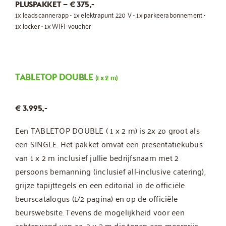
PLUSPAKKET – € 375,-
1x leadscannerapp • 1x elektrapunt 220 V • 1x parkeerabonnement •
1x locker • 1x WIFI-voucher
TABLETOP DOUBLE
(1 x 2 m)
€ 3.995,-
Een TABLETOP DOUBLE ( 1 x 2 m) is 2x zo groot als
een SINGLE. Het pakket omvat een presentatiekubus
van 1 x 2 m inclusief jullie bedrijfsnaam met 2
persoons bemanning (inclusief all-inclusive catering),
grijze tapijttegels en een editorial in de officiële
beurscatalogus (1/2 pagina) en op de officiële
beurswebsite. Tevens de mogelijkheid voor een
achterwand van ca. 2 x 3 m die tegen een meerprijs