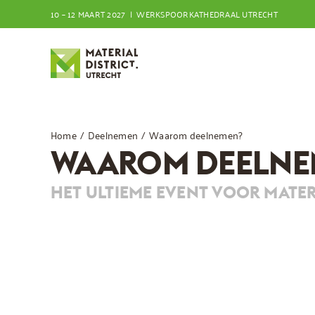
Ga
10 – 12 MAART 2027 | WERKSPOORKATHEDRAAL UTRECHT
naar
inhoud
Home
Deelnemen
Waarom deelnemen?
WAAROM DEELNE
HET ULTIEME EVENT VOOR MATE