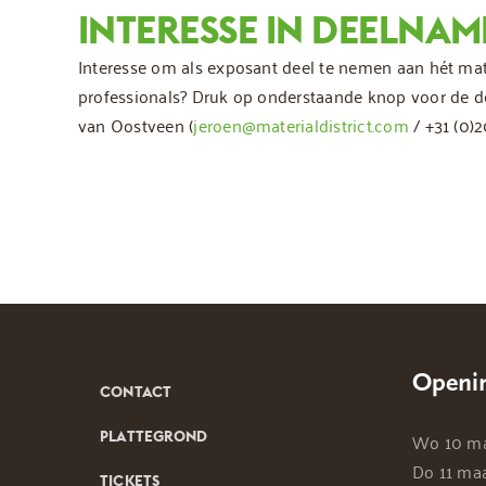
INTERESSE IN DEELNAM
Interesse om als exposant deel te nemen aan hét mat
professionals? Druk op onderstaande knop voor de 
van Oostveen (
jeroen@materialdistrict.com
/ +31 (0)2
Openin
CONTACT
PLATTEGROND
Wo 10 maa
Do 11 maa
TICKETS