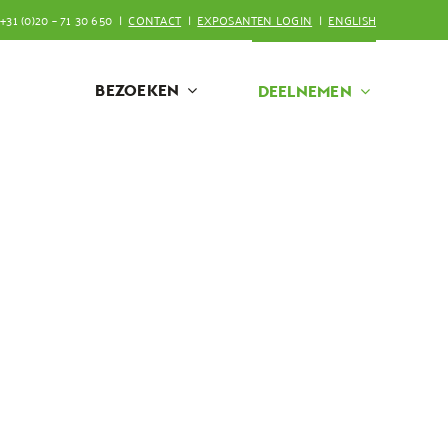
+31 (0)20 – 71 30 650 |
CONTACT
|
EXPOSANTEN LOGIN
|
ENGLISH
BEZOEKEN
DEELNEMEN