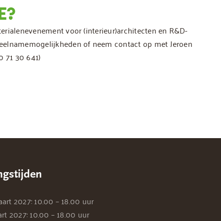
E?
erialenevenement voor (interieur)architecten en R&D-
deelnamemogelijkheden of neem contact op met Jeroen
0 71 30 641)
gstijden
rt 2027: 10.00 – 18.00 uur
rt 2027: 10.00 – 18.00 uur