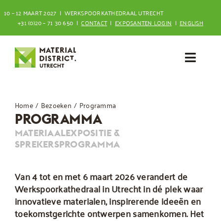
Ga
10 – 12 MAART 2027 | WERKSPOORKATHEDRAAL UTRECHT
naar
+31 (0)20 – 71 30 650 |
CONTACT
|
EXPOSANTEN LOGIN
|
ENGLISH
inhoud
Toggl
Navig
Bezoeken
Home
Bezoeken
Programma
PROGRAMMA
Deelnemen
MATERIAALEXPOSITIE &
SPREKERSPROGRAMMA
Van 4 tot en met 6 maart 2026 verandert de
Werkspoorkathedraal in Utrecht in dé plek waar
innovatieve materialen, inspirerende ideeën en
toekomstgerichte ontwerpen samenkomen. Het