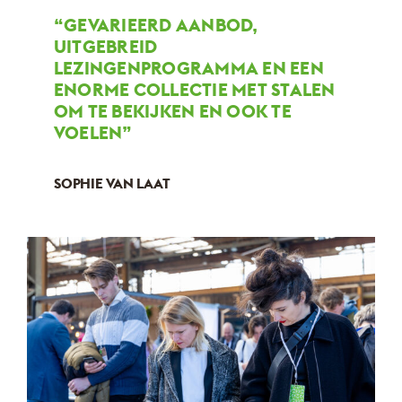
“GEVARIEERD AANBOD,
UITGEBREID
LEZINGENPROGRAMMA EN EEN
ENORME COLLECTIE MET STALEN
OM TE BEKIJKEN EN OOK TE
VOELEN”
SOPHIE VAN LAAT