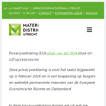
Ga
10 – 12 MAART 2027 | WERKSPOORKATHEDRAAL UTRECHT
naar
+31 (0)20 – 71 30 650 |
CONTACT
|
EXPOSANTEN LOGIN
|
ENGLISH
inhoud
Toggle
Naviga
Bezoeken
Privacyverklaring (EU)
Johan van der Wijk
2024-07-
23T14:33:19+02:00
Deelnemen
Deze privacyverklaring is voor het laatst bijgewerkt
op 11 februari 2026 en is van toepassing op burgers
en wettelijk permanente inwoners van de Europese
Economische Ruimte en Zwitserland.
In deze privacyverklaring leggen we uit wat we