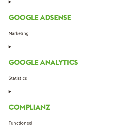
Consent
to
service
GOOGLE ADSENSE
wordpress
Marketing
Consent
to
service
GOOGLE ANALYTICS
google-
adsense
Statistics
Consent
to
service
COMPLIANZ
google-
analytics
Functioneel