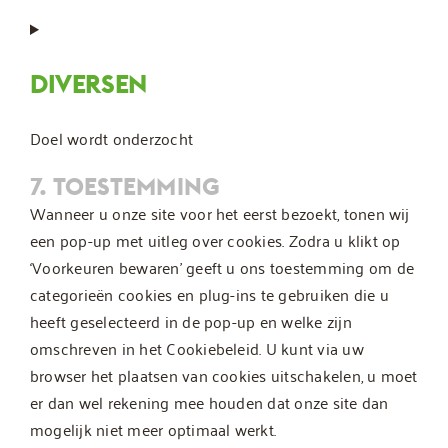
Consent
to
service
DIVERSEN
complianz
Doel wordt onderzocht
Consent
7. TOESTEMMING
to
Wanneer u onze site voor het eerst bezoekt, tonen wij
service
een pop-up met uitleg over cookies. Zodra u klikt op
diversen
‘Voorkeuren bewaren’ geeft u ons toestemming om de
categorieën cookies en plug-ins te gebruiken die u
heeft geselecteerd in de pop-up en welke zijn
omschreven in het Cookiebeleid. U kunt via uw
browser het plaatsen van cookies uitschakelen, u moet
er dan wel rekening mee houden dat onze site dan
mogelijk niet meer optimaal werkt.