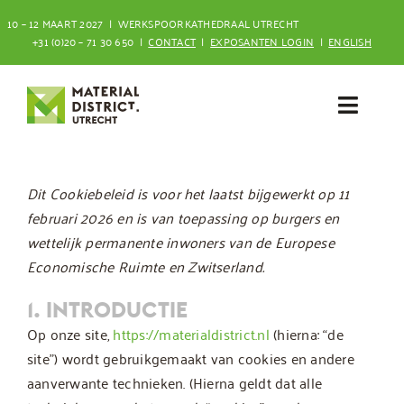
Ga
10 – 12 MAART 2027 | WERKSPOORKATHEDRAAL UTRECHT
naar
+31 (0)20 – 71 30 650 |
CONTACT
|
EXPOSANTEN LOGIN
|
ENGLISH
inhoud
Toggl
Navig
Bezoeken
Dit Cookiebeleid is voor het laatst bijgewerkt op 11
februari 2026 en is van toepassing op burgers en
Deelnemen
wettelijk permanente inwoners van de Europese
Economische Ruimte en Zwitserland.
1. INTRODUCTIE
Op onze site,
https://materialdistrict.nl
(hierna: “de
site”) wordt gebruikgemaakt van cookies en andere
aanverwante technieken. (Hierna geldt dat alle