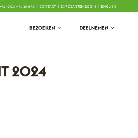
+31 (0)20 – 71 30 650 |
CONTACT
|
EXPOSANTEN LOGIN
|
ENGLISH
BEZOEKEN
DEELNEMEN
T 2024