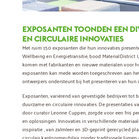
EXPOSANTEN TOONDEN EEN D
EN CIRCULAIRE INNOVATIES
Met ruim 150 exposanten die hun innovaties presente
Wellbeing en Energietransitie, bood MaterialDistrict
komen met fabrikanten en nieuwe materialen voor h
exposanten kan mede worden toegeschreven aan het Ma
ontwerpers ondersteunt bij het presenteren van hun i
Exposanten, variërend van gevestigde bedrijven tot 
duurzame en circulaire innovaties. De presentaties 
door curator Leonne Cuppen, zorgde voor een fris pe
en oplossingen. Innovaties in verschillende materiaa
inspiratie , van zalmleer en 3D-geprint gerecycled p
circulair kantoormeubilair zonder traditionele lijmen