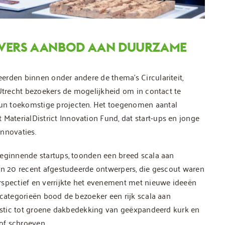
IVERS AANBOD AAN DUURZAME
erden binnen onder andere de thema’s Circulariteit,
 Utrecht bezoekers de mogelijkheid om in contact te
un toekomstige projecten. Het toegenomen aantal
terialDistrict Innovation Fund, dat start-ups en jonge
nnovaties.
beginnende startups, toonden een breed scala aan
van 20 recent afgestudeerde ontwerpers, die gescout waren
rspectief en verrijkte het evenement met nieuwe ideeën
lcategorieën bood de bezoeker een rijk scala aan
lastic tot groene dakbedekking van geëxpandeerd kurk en
 of schroeven.