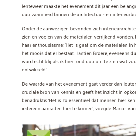
lenteweer maakte het evenement dit jaar een belangr
duurzaamheid binnen de architectuur- en interieurbr
Onder de aanwezigen bevonden zich interieurarchitec
zien en voelen van de materialen verrijkend vonden. I
haar enthousiasme: ‘Het is gaaf om de materialen in h
het moois dat er bestaat.’ Jantien Broere, eveneens d
word echt blij als ik hier rondloop om te zien wat v
ontwikkeld.’
De waarde van het evenement gaat verder dan louter 
cruciale bron van kennis en geeft het inzicht in op
benadrukte: ‘Het is zo essentieel dat mensen hier kenn
iedereen aanraden hier te komen’, voegde Marcel van d