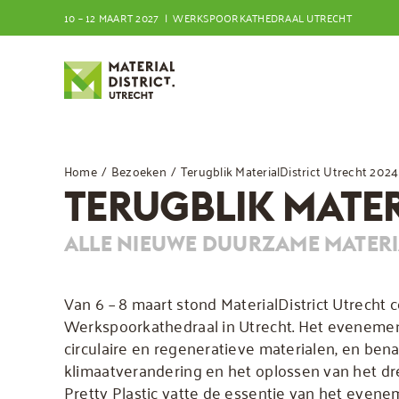
Ga
10 – 12 MAART 2027 | WERKSPOORKATHEDRAAL UTRECHT
naar
inhoud
Home
Bezoeken
Terugblik MaterialDistrict Utrecht 2024
TERUGBLIK MATER
ALLE NIEUWE DUURZAME MATER
Van 6 – 8 maart stond MaterialDistrict Utrecht c
Werkspoorkathedraal in Utrecht. Het evenement
circulaire en regeneratieve materialen, en ben
klimaatverandering en het oplossen van het dr
Pretty Plastic vatte de essentie van het evene