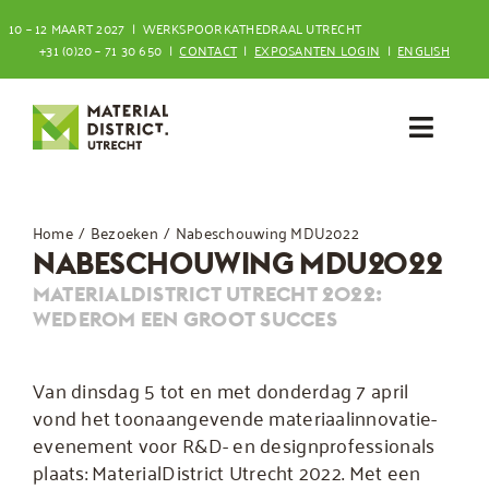
Ga
10 – 12 MAART 2027 | WERKSPOORKATHEDRAAL UTRECHT
naar
+31 (0)20 – 71 30 650 |
CONTACT
|
EXPOSANTEN LOGIN
|
ENGLISH
inhoud
Toggl
Navig
Bezoeken
Home
Bezoeken
Nabeschouwing MDU2022
NABESCHOUWING MDU2022
Deelnemen
MATERIALDISTRICT UTRECHT 2022:
WEDEROM EEN GROOT SUCCES
Van dinsdag 5 tot en met donderdag 7 april
vond het toonaangevende materiaalinnovatie-
evenement voor R&D- en designprofessionals
plaats: MaterialDistrict Utrecht 2022. Met een