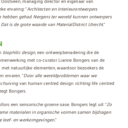
 Oostveen, managing director en eigenaar van
ke ervaring: “
Architecten en interieurontwerpers
den hebben gehad. Nergens ter wereld kunnen ontwerpers
 Dat is de grote waarde van MaterialDistrict Utrecht.
“
N
an
biophilic design
, een ontwerpbenadering die de
 samenwerking met co-curator Lianne Bongers van de
 met natuurlijke elementen, waardoor bezoekers de
n ervaren. “
Door alle wereldproblemen waar we
rschuiving
van human centred design
richting
life centred
 zegt Bongers.
ilion
, een sensorische groene oase. Bongers legt uit: “
Zo
rzame materialen in organische vormen samen bijdragen
he leef- en werkomgevingen.
”