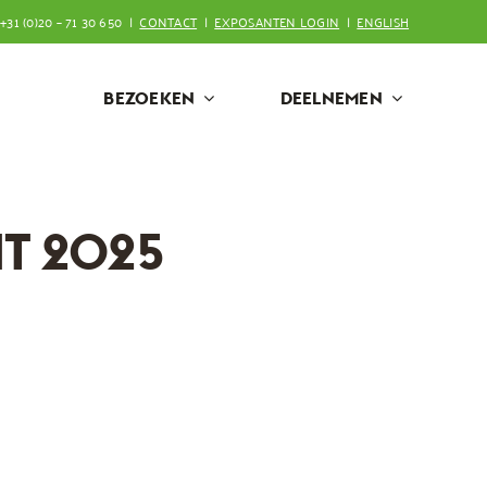
+31 (0)20 – 71 30 650 |
CONTACT
|
EXPOSANTEN LOGIN
|
ENGLISH
BEZOEKEN
DEELNEMEN
HT 2025