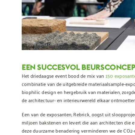
EEN SUCCESVOL BEURSCONCEP
Het driedaagse event bood de mix van
150 exposant
combinatie van de uitgebreide materiaalsample-expo
biophilic design en hergebruik van materialen, zorg
de architectuur- en interieurwereld elkaar ontmoet
Een van de exposanten, Rebrick, oogst uit sloopprojec
miljoen bakstenen en levert die aan architecten die
deze duurzame benadering verminderen we de CO2-ui