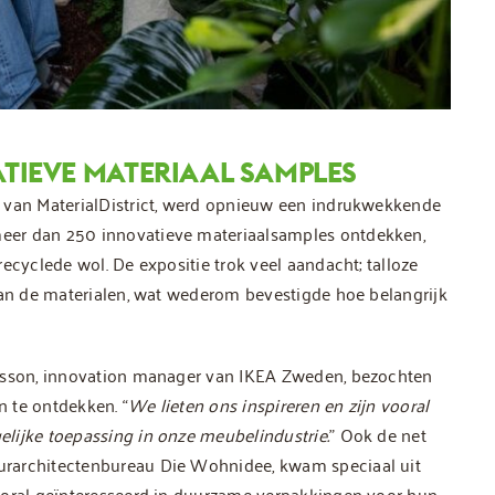
ATIEVE MATERIAAL SAMPLES
r van MaterialDistrict, werd opnieuw een indrukwekkende
eer dan 250 innovatieve materiaalsamples ontdekken,
ecyclede wol. De expositie trok veel aandacht; talloze
van de materialen, wat wederom bevestigde hoe belangrijk
ersson, innovation manager van IKEA Zweden, bezochten
 te ontdekken. “
We lieten ons inspireren en zijn vooral
lijke toepassing in onze meubelindustrie.
” Ook de net
urarchitectenbureau Die Wohnidee, kwam speciaal uit
ooral geïnteresseerd in duurzame verpakkingen voor hun