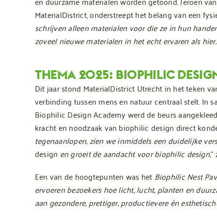
en duurzame materialen worden getoond. Jeroen van
MaterialDistrict, onderstreept het belang van een fysie
schrijven alleen materialen voor die ze in hun han
zoveel nieuwe materialen in het echt ervaren als hier.
THEMA 2025: BIOPHILIC DESIG
Dit jaar stond MaterialDistrict Utrecht in het teken v
verbinding tussen mens en natuur centraal stelt. In
Biophilic Design Academy werd de beurs aangekleed
kracht en noodzaak van biophilic design direct konde
tegenaanlopen, zien we inmiddels een duidelijke ve
design
en groeit de aandacht voor biophilic design,
”
Een van de hoogtepunten was het
Biophilic Nest Pav
ervoeren bezoekers hoe licht, lucht, planten en duu
aan gezondere, prettiger, productievere én esthetisc