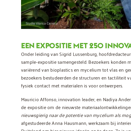
EEN EXPOSITIE MET 250 INNOV
Onder leiding van Sigrid Lussenburg, hoofdredacteu
sample-expositie samengesteld. Bezoekers konden m
variërend van bioplastics en mycelium tot vlas en ger
bezoekers bestudeerden de structuren en tactiliteit 
fysiek contact met materialen is voor ontwerpers.
Mauricio Affonso, innovation leader, en Nadiya And
de expositie om de nieuwste materiaalontwikkelingen
nieuwsgierig naar de potentie van mycelium als moge
afgestudeerde Anna Hausmann, werkzaam bij interie
Duitsland om hier nieuwe ideeën op te doen. Ze is v