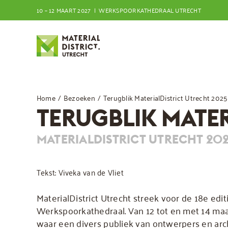
Ga
10 – 12 MAART 2027 | WERKSPOORKATHEDRAAL UTRECHT
naar
inhoud
Home
Bezoeken
Terugblik MaterialDistrict Utrecht 2025
TERUGBLIK MATER
MATERIALDISTRICT UTRECHT 2025
Tekst: Viveka van de Vliet
MaterialDistrict Utrecht streek voor de 18e edit
Werkspoorkathedraal. Van 12 tot en met 14 ma
waar een divers publiek van ontwerpers en arc